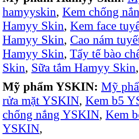
hamyyskin
,
Kem chống nắ
Hamyy Skin
,
Kem face tuy
Hamyy Skin
,
Cao nám tuyế
Hamyy Skin
,
Tẩy tế bào c
Skin
,
Sữa tắm Hamyy Skin
Mỹ phẩm YSKIN:
Mỹ ph
rửa mặt YSKIN
,
Kem b5 Y
chống nắng YSKIN
,
Kem b
YSKIN
,