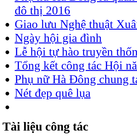
đô thị 2016
Giao lưu Nghệ thuật Xuâ
Ngày hội gia đình
Lễ hội tự hào truyền thố
Tổng kết công tác Hội n
Phụ nữ Hà Đông chung ta
Nét đẹp quê lụa
Tài liệu công tác