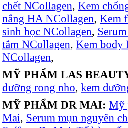
chết NCollagen
,
Kem chống
nắng HA NCollagen
,
Kem f
sinh học NCollagen
,
Serum
tắm NCollagen
,
Kem body 
NCollagen
,
MỸ PHẨM LAS BEAUTY
dưỡng rong nho
,
kem dưỡng
MỸ PHẨM DR MAI:
Mỹ 
Mai
,
Serum mụn nguyên ch