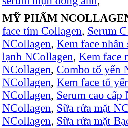
serum mụn đông anh
,
MỸ PHẨM NCOLLAGE
face tím Collagen
,
Serum C
NCollagen
,
Kem face nhân
lạnh NCollagen
,
Kem face 
NCollagen
,
Combo tổ yến 
NCollagen
,
Kem face tổ yế
NCollagen
,
Serum cao cấp 
NCollagen
,
Sữa rửa mặt NC
NCollagen
,
Sữa rửa mặt B