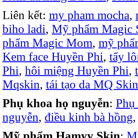
Liên kết:
my pham mocha
,
biho ladi
,
Mỹ phẩm Magic 
phẩm Magic Mom
,
mỹ phẩ
Kem face Huyền Phi
,
tẩy l
Phi
,
hôi miệng Huyền Phi
,
Mqskin
,
tái tạo da MQ Ski
Phụ khoa họ nguyễn
:
Phụ
nguyễn
,
điều kinh bà hồng
Mỹ phẩm Hamyy Skin
:
M