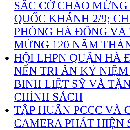
SẮC CỜ CHÀO MỪNG
QUỐC KHÁNH 2/9; C
PHÓNG HÀ ĐÔNG VÀ 
MỪNG 120 NĂM THÀ
HỘI LHPN QUẬN HÀ 
NẾN TRI ÂN KỶ NIỆ
BINH LIỆT SỸ VÀ TẶ
CHÍNH SÁCH
TẬP HUẤN PCCC VÀ 
CAMERA PHÁT HIỆN 