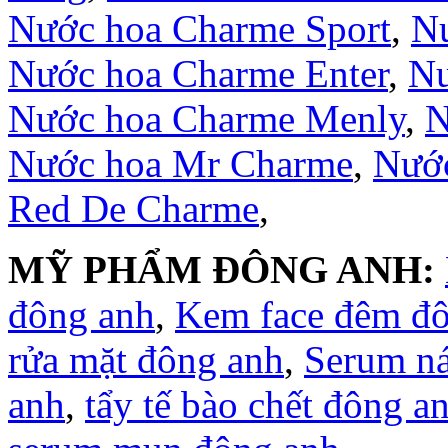
Nước hoa Charme Sport
,
Nư
Nước hoa Charme Enter
,
Nư
Nước hoa Charme Menly
,
N
Nước hoa Mr Charme
,
Nước
Red De Charme
,
MỸ PHẨM ĐÔNG ANH:
đông anh
,
Kem face đêm đ
rửa mặt đông anh
,
Serum n
anh
,
tẩy tế bào chết đông a