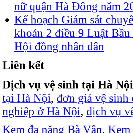
nữ quận Hà Đông năm 2
Kế hoạch Giám sát chuyên
khoản 2 điều 9 Luật Bầu 
Hội đồng nhân dân
Liên kết
Dịch vụ vệ sinh tại Hà Nội
tại Hà Nội
,
đơn giá vệ sinh
nghiệp ở Hà Nội
,
dịch vụ v
Kem đa năng Bà Vân
,
Kem 