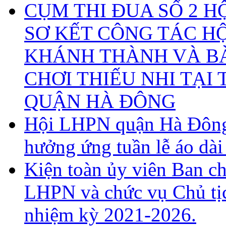
CỤM THI ĐUA SỐ 2 H
SƠ KẾT CÔNG TÁC H
KHÁNH THÀNH VÀ BÀ
CHƠI THIẾU NHI TẠI 
QUẬN HÀ ĐÔNG
Hội LHPN quận Hà Đông 
hưởng ứng tuần lễ áo dà
Kiện toàn ủy viên Ban c
LHPN và chức vụ Chủ t
nhiệm kỳ 2021-2026.