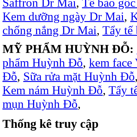
Saffron Dr Mai
,
Tế bào gốc
Kem dưỡng ngày Dr Mai
,
K
chống nắng Dr Mai
,
Tẩy tế
MỸ PHẨM HUỲNH ĐỖ:
phẩm Huỳnh Đỗ
,
kem face
Đỗ
,
Sữa rửa mặt Huỳnh Đỗ
Kem nám Huỳnh Đỗ
,
Tẩy t
mụn Huỳnh Đỗ
,
Thống kê truy cập