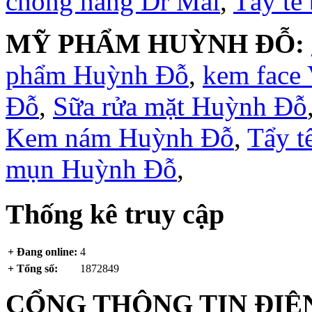
chống nắng Dr Mai
,
Tẩy tế
MỸ PHẨM HUỲNH ĐỖ:
phẩm Huỳnh Đỗ
,
kem face
Đỗ
,
Sữa rửa mặt Huỳnh Đỗ
Kem nám Huỳnh Đỗ
,
Tẩy t
mụn Huỳnh Đỗ
,
Thống kê truy cập
+ Đang online:
4
+ Tổng số:
1872849
CỔNG THÔNG TIN ĐIỆN