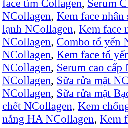
face tím Collagen
,
Serum C
NCollagen
,
Kem face nhân
lạnh NCollagen
,
Kem face 
NCollagen
,
Combo tổ yến 
NCollagen
,
Kem face tổ yế
NCollagen
,
Serum cao cấp 
NCollagen
,
Sữa rửa mặt NC
NCollagen
,
Sữa rửa mặt B
chết NCollagen
,
Kem chống
nắng HA NCollagen
,
Kem f