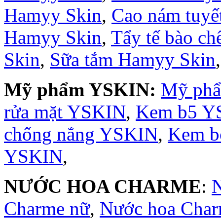
Hamyy Skin
,
Cao nám tuyế
Hamyy Skin
,
Tẩy tế bào c
Skin
,
Sữa tắm Hamyy Skin
Mỹ phẩm YSKIN:
Mỹ ph
rửa mặt YSKIN
,
Kem b5 Y
chống nắng YSKIN
,
Kem b
YSKIN
,
NƯỚC HOA CHARME
:
Charme nữ
,
Nước hoa Cha