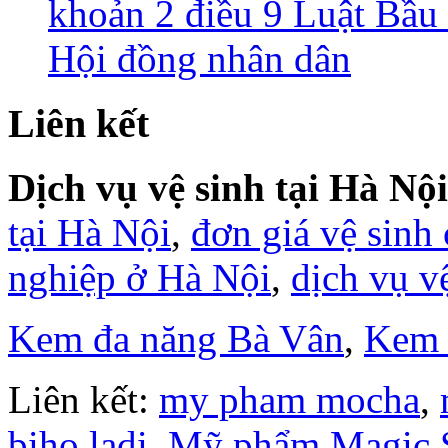
khoản 2 điều 9 Luật Bầu 
Hội đồng nhân dân
Liên kết
Dịch vụ vệ sinh tại Hà Nội
tại Hà Nội
,
đơn giá vệ sinh
nghiệp ở Hà Nội
,
dịch vụ v
Kem đa năng Bà Vân
,
Kem 
Liên kết:
my pham mocha
,
biho ladi
,
Mỹ phẩm Magic 