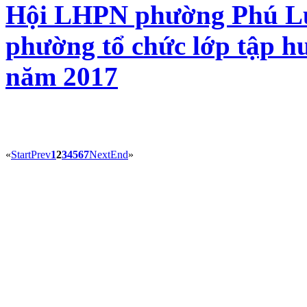
Hội LHPN phường Phú L
phường tổ chức lớp tập hu
năm 2017
«
Start
Prev
1
2
3
4
5
6
7
Next
End
»