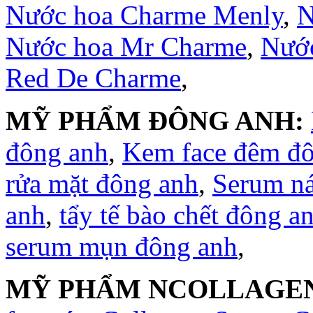
Nước hoa Charme Menly
,
N
Nước hoa Mr Charme
,
Nước
Red De Charme
,
MỸ PHẨM ĐÔNG ANH:
đông anh
,
Kem face đêm đ
rửa mặt đông anh
,
Serum n
anh
,
tẩy tế bào chết đông a
serum mụn đông anh
,
MỸ PHẨM NCOLLAGE