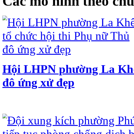
Các mô hình theo chu
Hội LHPN phường La Khê 
đô ứng xử đẹp