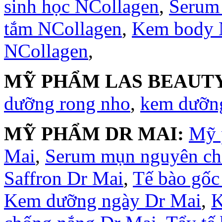
sinh học NCollagen
,
Serum
tắm NCollagen
,
Kem body 
NCollagen
,
MỸ PHẨM LAS BEAUTY
dưỡng rong nho
,
kem dưỡng
MỸ PHẨM DR MAI:
Mỹ 
Mai
,
Serum mụn nguyên ch
Saffron Dr Mai
,
Tế bào gốc
Kem dưỡng ngày Dr Mai
,
K