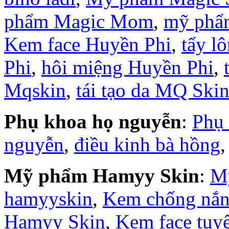
phẩm Magic Mom
,
mỹ phẩ
Kem face Huyền Phi
,
tẩy l
Phi
,
hôi miệng Huyền Phi
,
Mqskin
,
tái tạo da MQ Ski
Phụ khoa họ nguyễn
:
Phụ
nguyễn
,
điều kinh bà hồng
Mỹ phẩm Hamyy Skin
:
M
hamyyskin
,
Kem chống nắ
Hamyy Skin
,
Kem face tuy