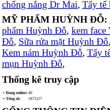
chống nắng Dr Mai
,
Tẩy tế
MỸ PHẨM HUỲNH ĐỖ:
phẩm Huỳnh Đỗ
,
kem face
Đỗ
,
Sữa rửa mặt Huỳnh Đỗ
Kem nám Huỳnh Đỗ
,
Tẩy t
mụn Huỳnh Đỗ
,
Thống kê truy cập
+ Đang online:
40
+ Tổng số:
1873127