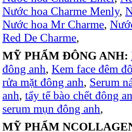
Nước hoa Charme Menly
,
N
Nước hoa Mr Charme
,
Nước
Red De Charme
,
MỸ PHẨM ĐÔNG ANH:
đông anh
,
Kem face đêm đ
rửa mặt đông anh
,
Serum n
anh
,
tẩy tế bào chết đông a
serum mụn đông anh
,
MỸ PHẨM NCOLLAGE