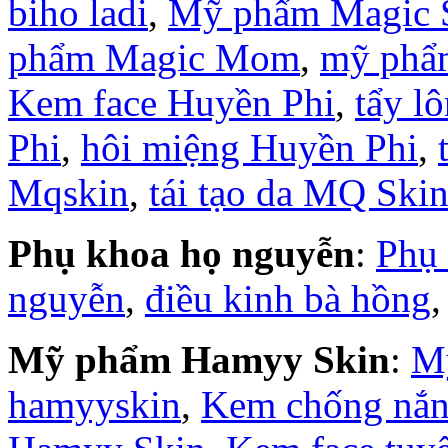
biho ladi
,
Mỹ phẩm Magic 
phẩm Magic Mom
,
mỹ phẩ
Kem face Huyền Phi
,
tẩy l
Phi
,
hôi miệng Huyền Phi
,
Mqskin
,
tái tạo da MQ Ski
Phụ khoa họ nguyễn
:
Phụ
nguyễn
,
điều kinh bà hồng
Mỹ phẩm Hamyy Skin
:
M
hamyyskin
,
Kem chống nắ