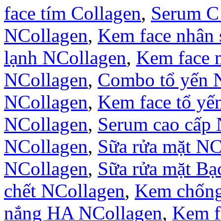
face tím Collagen
,
Serum C
NCollagen
,
Kem face nhân
lạnh NCollagen
,
Kem face 
NCollagen
,
Combo tổ yến 
NCollagen
,
Kem face tổ yế
NCollagen
,
Serum cao cấp 
NCollagen
,
Sữa rửa mặt NC
NCollagen
,
Sữa rửa mặt B
chết NCollagen
,
Kem chống
nắng HA NCollagen
,
Kem f