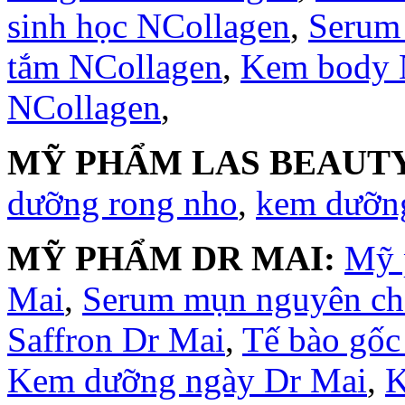
sinh học NCollagen
,
Serum
tắm NCollagen
,
Kem body 
NCollagen
,
MỸ PHẨM LAS BEAUTY
dưỡng rong nho
,
kem dưỡng
MỸ PHẨM DR MAI:
Mỹ 
Mai
,
Serum mụn nguyên ch
Saffron Dr Mai
,
Tế bào gốc
Kem dưỡng ngày Dr Mai
,
K