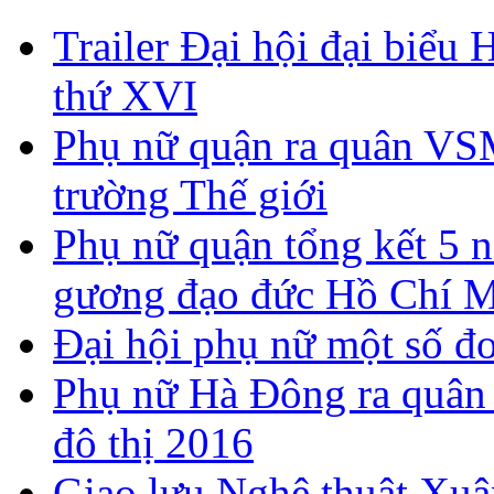
Trailer Đại hội đại biể
thứ XVI
Phụ nữ quận ra quân V
trường Thế giới
Phụ nữ quận tổng kết 5 n
gương đạo đức Hồ Chí 
Đại hội phụ nữ một số đơ
Phụ nữ Hà Đông ra quân 
đô thị 2016
Giao lưu Nghệ thuật Xuâ