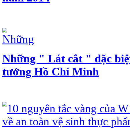
Những " Lát cắt " đặc biệ
tưởng Hồ Chí Minh