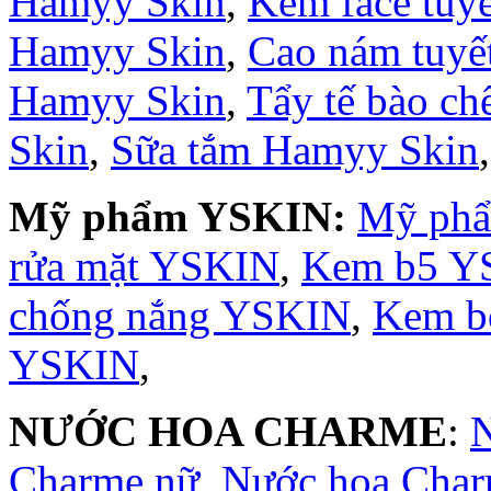
Hamyy Skin
,
Kem face tuy
Hamyy Skin
,
Cao nám tuyế
Hamyy Skin
,
Tẩy tế bào c
Skin
,
Sữa tắm Hamyy Skin
Mỹ phẩm YSKIN:
Mỹ ph
rửa mặt YSKIN
,
Kem b5 Y
chống nắng YSKIN
,
Kem b
YSKIN
,
NƯỚC HOA CHARME
:
Charme nữ
,
Nước hoa Cha