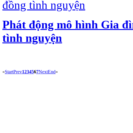
Phát động mô hình Gia đì
tình nguyện
«
Start
Prev
1
2
3
4
5
6
7
Next
End
»