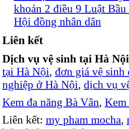
khoản 2 điều 9 Luật Bầu 
Hội đồng nhân dân
Liên kết
Dịch vụ vệ sinh tại Hà Nội
tại Hà Nội
,
đơn giá vệ sinh
nghiệp ở Hà Nội
,
dịch vụ v
Kem đa năng Bà Vân
,
Kem 
Liên kết:
my pham mocha
,