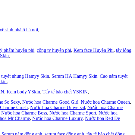
vệ sinh nhà ở hà nội
,
ỹ phẩm huyền phi
,
công ty huyền phi
,
Kem face Huyền Phi
,
tẩy lông
Skin
,
 tuyết nhung Hamyy Skin
,
Serum HA Hamyy Skin
,
Cao nám tuyết
kin
,
IN
,
Kem body YSkin
,
Tẩy tế bào chết YSKIN
,
e So Sexy
,
Nước hoa Charme Good Girl
,
Nước hoa Charme Queen
,
 Charme Crush
,
Nước hoa Charme Universal
,
Nước hoa Charme
,
Nước hoa Charme Boss
,
Nước hoa Charme Sport
,
Nước hoa
hoa Mr Charme
,
Nước hoa Charme Luxury
,
Nước hoa Red De
,
Serum nám đông anh
,
serum face đông anh
,
tẩy tế bào chết đông