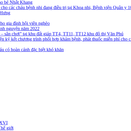
ho bé Nhật Khang
cho các cháu bệnh nhi đang điều trị tại Khoa nhi, Bệnh viện Quân y 
 Hưng
ho gia đình hội viên nghèo
tình nguyện năm 2022
 sân chơi” tại khu đất giáp TT4, TT11, TT12 khu đô thị Văn Phú
n ký kết chương trình phối hợp khám bệnh, phát thuốc miễn phí cho cá
u có hoàn cảnh đặc biệt khó khăn
 XVI
hế giới