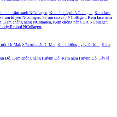
e nhân sâm xanh NCollagen
,
Kem face lạnh NCollagen
,
Kem face
Serum tổ yến NCollagen
,
Serum cao cấp NCollagen
,
Kem face nám
n
,
Kem chống nắng NCollagen
,
Kem chống nắng HA NCollagen
,
body Retinol NCollagen
,
 gốc Dr Mai
,
Sữa rửa mặt Dr Mai
,
Kem dưỡng ngày Dr Mai
,
Kem
ỳnh Đỗ
,
Kem chống nắng Huỳnh Đỗ
,
Kem nám Huỳnh Đỗ
,
Tẩy tế