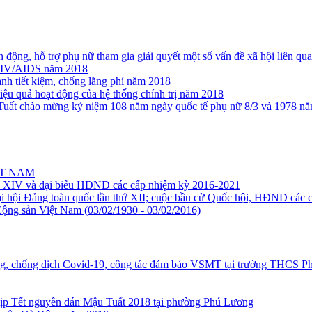
ận động, hỗ trợ phụ nữ tham gia giải quyết một số vấn đề xã hội liên 
, HIV/AIDS năm 2018
nh tiết kiệm, chống lãng phí năm 2018
iệu quả hoạt động của hệ thống chính trị năm 2018
uất chào mừng kỷ niệm 108 năm ngày quốc tế phụ nữ 8/3 và 1978 nă
ỆT NAM
hóa XIV và đại biểu HĐND các cấp nhiệm kỳ 2016-2021
 hội Đảng toàn quốc lần thứ XII; cuộc bầu cử Quốc hội, HĐND các c
ộng sản Việt Nam (03/02/1930 - 03/02/2016)
g, chống dịch Covid-19, công tác đảm bảo VSMT tại trường THCS P
n dịp Tết nguyên đán Mậu Tuất 2018 tại phường Phú Lương