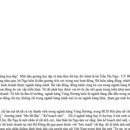
 năm qua, bà Nga luôn là tấm gương tích cực trong mọi hoạt động. Bà luôn năng động, nhiệt 
hộ kinh doanh thuộc ngành hàng mình. Bà vận động, đồng hành cùng bà con trong ngành hàng t
hoạt động do các cấp triển khai. Từ đó phát huy được vai trò là cầu nối quan trọng triển khai 
doanh. Từ khi bà làm tổ trưởng, ngành hàng Vàng Hương luôn là ngành hàng dẫn đầu trong mọi m
 vận động chị em, không chỉ trong ngành hàng mình mà cả các ngành hàng khác, tham gia sinh
ung”, chương trình “Mẹ đỡ đầu”, “Kế hoạch nhỏ”… Dù ở ngành hàng hay ở chợ hay ở nơi sinh số
 Bà Nga là một nhân tố rất tích cực, bản thân bà Nga tâm sự rằng: làm kế hoạch nhỏ mệt, c
ác hộ kinh doanh tại chợ Hà Đông đã quá quen thuộc với “bức tranh” rất đẹp, đó là hình ảnh m
đang góp phần khẳng định hình ảnh của người phụ nữ Việt Nam trong thời đại mới “Tự tin, tự t