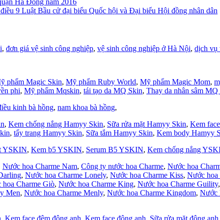
 quận Hà Đông năm 2016
 điều 9 Luật Bầu cử đại biểu Quốc hội và Đại biểu Hội đồng nhân dân
i
,
đơn giá vệ sinh công nghiệp
,
vệ sinh công nghiệp ở Hà Nội
,
dịch vụ 
ỹ phẩm Magic Skin
,
Mỹ phẩm Ruby World
,
Mỹ phẩm Magic Mom
,
m
yền phi
,
Mỹ phẩm Mqskin
,
tái tạo da MQ Skin
,
Thay da nhân sâm MQ 
điều kinh bà hồng
,
nam khoa bà hồng
,
in
,
Kem chống nắng Hamyy Skin
,
Sữa rửa mặt Hamyy Skin
,
Kem face
kin
,
tẩy trang Hamyy Skin
,
Sữa tắm Hamyy Skin
,
Kem body Hamyy S
ặt YSKIN
,
Kem b5 YSKIN
,
Serum B5 YSKIN
,
Kem chống nắng YSK
,
Nước hoa Charme Nam
,
Công ty nước hoa Charme
,
Nước hoa Charm
arling
,
Nước hoa Charme Lonely
,
Nước hoa Charme Kiss
,
Nước hoa
 hoa Charme Giò
,
Nước hoa Charme King
,
Nước hoa Charme Guility
xy Men
,
Nước hoa Charme Menly
,
Nước hoa Charme Kingdom
,
Nước 
h
,
Kem face đêm đông anh
,
Kem face đông anh
,
Sữa rửa mặt đông anh