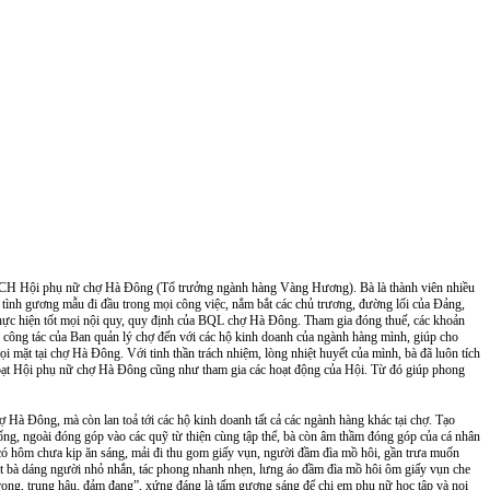
tình 
gương mẫu đi đầu trong mọi công việc, nắm bắt các chủ trương, đường lối của Đảng, 
hực hiện tốt mọi nội quy, quy định của BQL chợ Hà Đông. Tham gia đóng thuế, các khoản 
mọi công tác của Ban quản lý chợ đến với các hộ kinh doanh của ngành hàng mình, giúp cho 
ặt tại chợ Hà Đông. Với tinh thần trách nhiệm, lòng nhiệt huyết của mình, bà đã luôn tích 
 hoạt Hội phụ nữ chợ Hà Đông cũng như tham gia các hoạt động của Hội. Từ đó giúp phong 
ng, ngoài đóng góp vào các quỹ từ thiện cùng tập thể, bà còn âm thầm đóng góp của cá nhân 
ó hôm chưa kịp ăn sáng, mải đi thu gom giấy vụn, người đầm đìa mồ hôi, gần trưa muốn 
ột bà dáng người nhỏ nhắn, tác phong nhanh nhẹn, lưng áo đầm đìa mồ hôi ôm giấy vụn che 
rọng, trung hậu, đảm đang”, xứng đáng là tấm gương sáng để chị em phụ nữ học tập và noi 