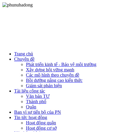
Trang chủ
Chuyên đề
Phát triển kinh tế - Bảo vệ môi trường
Xây dựng hội vững mạnh
Các mô hình theo chuyên đề
Bồi dưỡng nâng cao kiến thức
Giám sát phản biện
Tài liệu công tác
Văn bản TƯ
Thành phố
Quận
Ban vì sự tiến bộ của PN
Tin tức hoạt động
Hoạt động quận
Hoạt động cơ sở