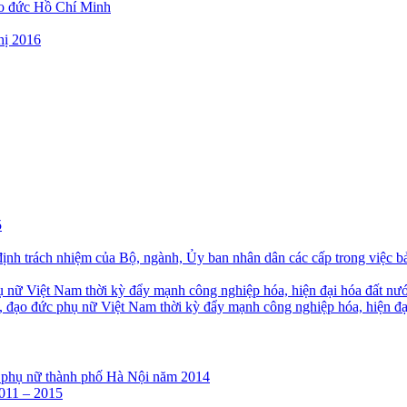
ạo đức Hồ Chí Minh
hị 2016
5
nh trách nhiệm của Bộ, ngành, Ủy ban nhân dân các cấp trong việc b
ụ nữ Việt Nam thời kỳ đẩy mạnh công nghiệp hóa, hiện đại hóa đất nư
 đạo đức phụ nữ Việt Nam thời kỳ đẩy mạnh công nghiệp hóa, hiện đại
của phụ nữ thành phố Hà Nội năm 2014
2011 – 2015