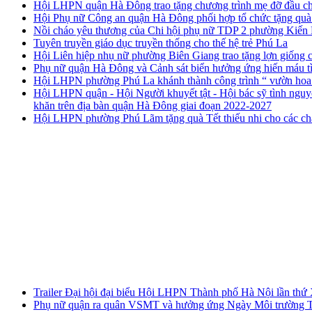
Hội LHPN quận Hà Đông trao tặng chương trình mẹ đỡ đầu c
Hội Phụ nữ Công an quận Hà Đông phối hợp tổ chức tặng quà 
Nồi cháo yêu thương của Chi hội phụ nữ TDP 2 phường Kiến
Tuyên truyền giáo dục truyền thống cho thế hệ trẻ Phú La
Hội Liên hiệp nhụ nữ phường Biên Giang trao tặng lợn giống c
Phụ nữ quận Hà Đông và Cảnh sát biển hưởng ứng hiến máu 
Hội LHPN phường Phú La khánh thành công trình “ vườn hoa –
Hội LHPN quận - Hội Người khuyết tật - Hội bác sỹ tình nguyệ
khăn trên địa bàn quận Hà Đông giai đoạn 2022-2027
Hội LHPN phường Phú Lãm tặng quà Tết thiếu nhi cho các chá
Trailer Đại hội đại biểu Hội LHPN Thành phố Hà Nội lần thứ
Phụ nữ quận ra quân VSMT và hưởng ứng Ngày Môi trường T