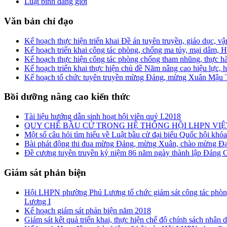
Luật bình đẳng giới
Văn bản chỉ đạo
Kế hoạch thực hiện triển khai Đề án tuyên truyền, giáo dục, v
Kế hoạch triển khai công tác phòng, chống ma túy, mại dâm
Kế hoạch thực hiện công tác phòng chống tham nhũng, thực hà
Kế hoạch triển khai thực hiện chủ đề Năm nâng cao hiệu lực, h
Kế hoạch tổ chức tuyên truyền mừng Đảng, mừng Xuân Mậu T
Bồi dưỡng nâng cao kiến thức
Tài liệu hướng dẫn sinh hoạt hội viên quý I.2018
QUY CHẾ BẦU CỬ TRONG HỆ THỐNG HỘI LHPN VI
Một số câu hỏi tìm hiểu về Luật bầu cử đại biểu Quốc hội k
Bài phát động thi đua mừng Đảng, mừng Xuân, chào mừng Đại
Đề cương tuyên truyền kỷ niệm 86 năm ngày thành lập Đảng C
Giám sát phản biện
Hội LHPN phường Phú Lương tổ chức giám sát công tác phòn
Lương I
Kế hoạch giám sát phản biện năm 2018
Giám sát kết quả triển khai, thực hiện chế độ chính sách nhâ