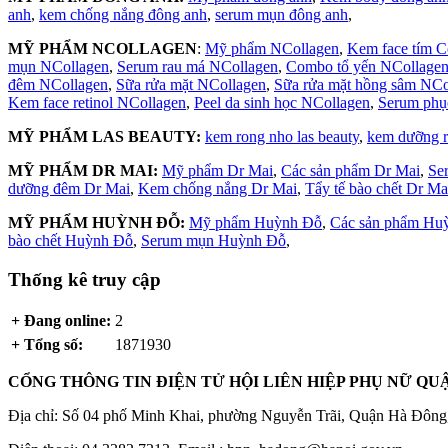
anh
,
kem chống nắng đông anh
,
serum mụn đông anh
,
MỸ PHẨM NCOLLAGEN
:
Mỹ phẩm NCollagen
,
Kem face tím C
mụn NCollagen
,
Serum rau má NCollagen
,
Combo tổ yến NCollage
đêm NCollagen
,
Sữa rửa mặt NCollagen
,
Sữa rửa mặt hồng sâm NCo
Kem face retinol NCollagen
,
Peel da sinh học NCollagen
,
Serum phụ
MỸ PHẨM LAS BEAUTY:
kem rong nho las beauty
,
kem dưỡng 
MỸ PHẨM DR MAI:
Mỹ phẩm Dr Mai
,
Các sản phẩm Dr Mai
,
Se
dưỡng đêm Dr Mai
,
Kem chống nắng Dr Mai
,
Tẩy tế bào chết Dr Ma
MỸ PHẨM HUỲNH ĐỖ:
Mỹ phẩm Huỳnh Đỗ
,
Các sản phẩm Hu
bào chết Huỳnh Đỗ
,
Serum mụn Huỳnh Đỗ
,
Thống kê truy cập
+ Đang online:
2
+ Tổng số:
1871930
CỔNG THÔNG TIN ĐIỆN TỬ HỘI LIÊN HIỆP PHỤ NỮ Q
Địa chỉ: Số 04 phố Minh Khai, phường Nguyễn Trãi, Quận Hà Đông