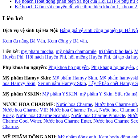
Kế hoạch Hoạt động phản biện xã hội của Hội LHPN phụ nữ
Kế hoạch Giám sát chuyên đề việc thực hiện khoản 1, khoản 2
Liên kết
Dịch vụ vệ sinh tại Hà Nội:
Bảng giá vệ sinh công nghiệp tại Hà Nộ
Kem đa năng Bà Vân
,
Kem đông y Bà vân
,
Liên kết:
my pham mocha
,
mỹ phẩm chamomile
,
trị thâm biho ladi
,
M
Huyền Phi
,
Hôi nách Huyền Phi
,
hôi miệng Huyền Phi
,
tái tạo da hu
Phụ khoa họ nguyễn
:
Phụ khoa họ nguyễn
,
Phụ khang họ nguyễn
,
Mỹ phẩm Hamyy Skin
:
Mỹ phẩm Hamyy Skin
,
Mỹ phẩm hamyysk
hoa Hamyy Skin
,
Serum nám Hamyy Skin
,
Tẩy tế bào chết Hamyy S
Mỹ phẩm YSKIN:
Mỹ phẩm YSKIN
,
mỹ phẩm Y Skin
,
Sữa rửa m
NƯỚC HOA CHARME
:
Nước hoa Charme
,
Nước hoa Charme nữ
Nước hoa Charme VIP
,
Nước hoa Charme Trust
,
Nước hoa Charme D
Roisy
,
Nước hoa Charme Scandal
,
Nước hoa Charme Pinnacle
,
Nước
Charme Cool Water
,
Nước hoa Charme Enter
,
Nước hoa Charme Se
Charme
,
MỸ PHẨM ĐÔNG ANH:
Mỹ phẩm đông anh
,
Kem body đông an