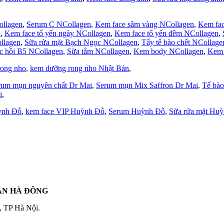
ollagen
,
Serum C NCollagen
,
Kem face sâm vàng NCollagen
,
Kem fac
n
,
Kem face tổ yến ngày NCollagen
,
Kem face tổ yến đêm NCollagen
,
llagen
,
Sữa rửa mặt Bạch Ngọc NCollagen
,
Tẩy tế bào chết NCollage
c hồi B5 NCollagen
,
Sữa tắm NCollagen
,
Kem body NCollagen
,
Kem 
rong nho
,
kem dưỡng rong nho Nhật Bản
,
rum mụn nguyên chất Dr Mai
,
Serum mụn Mix Saffron Dr Mai
,
Tế bào
i
,
ỳnh Đỗ
,
kem face VIP Huỳnh Đỗ
,
Serum Huỳnh Đỗ
,
Sữa rửa mặt Hu
UẬN HÀ ĐÔNG
, TP Hà Nội.