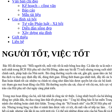
Văn bản chỉ đạo
Kế hoạch – công văn
Báo cáo
Mẫu tài liệu
Gia đình xã hội
Tư vấn Pháp luật - Xã hội
Diễn đàn sống đẹp
Xây dựng gia đình
Giới thiệu
Liên hệ
NGƯỜI TỐT, VIỆC TỐT
 Bác Hồ đã từng nói: “Mỗi người tốt, mỗi việc tốt là một bông hoa đẹp. Cả dân tộc ta là một rừng hoa đẹp”. Một tấm gương học tập và làm theo lời bác đó chính là bà Trần Thị Nga - UV BCH Hội phụ nữ chợ Hà Đông (Tổ trưởng ngành hàng Vàng Hương). Bà là thành viên nhiều 
tuổi nhất trong BCH Hội phụ nữ chợ Hà Đông, năm nay bà đã 75 tuổi nhưng trong suốt những
chính sách, pháp luật của Nhà nước. Bà cũng thường xuyên sâu sát, gần gũi, quan tâm các 
thu dịch vụ theo quy định đầy đủ, đúng thời gian. Đồng thời tham gia nhiệt tình, đầy đủ các 
Ban hoàn thành tốt các nhiệm vụ chính trị cũng như đảm bảo được quyền lợi của các hộ kinh 
cực tham gia mọi hoạt động của Hội. Bà thường xuyên sâu sát, chia sẻ với chị em, tích cực
trào của Hội phụ nữ chợ ngày càng phát triển.
 Trong mọi hoạt động của bà, nổi bật nhất là công tác từ thiện. Lòng nhiệt huyết của bà không chỉ lan toả tới tất cả các thành viên trong ngành hàng Vàng Hương, trong BCH Hội phụ nữ chợ Hà Đông, mà còn lan toả tới các hộ kinh doanh tất cả các ngành hàng khác tại chợ. Tạo 
động lực phấn đấu, thi đua cùng làm thật tốt phong trào: “ Ủng hộ đồng bào lũ lụt miền Tr
mình cho những hoàn cảnh khó khăn. Trong công tác “Kế hoạch nhỏ” của BCH Hội phụ nữ Chợ,
xỉu. Nhưng trong lòng vui lắm vì mình làm được việc có ích, dù mệt vẫn sẽ tiếp tục làm… C
hết cả mặt, nhưng vẫn lấp ló nụ cười tươi rói. Có thể nói những đóng góp của bà Nga đã và 