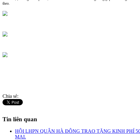
theo.
Chia sẻ:
Tin liên quan
HỘI LHPN QUẬN HÀ ĐÔNG TRAO TẶNG KINH PHÍ 5
MAI.