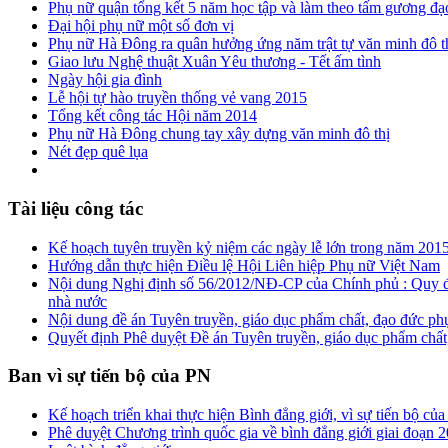
Phụ nữ quận tổng kết 5 năm học tập và làm theo tấm gương đ
Đại hội phụ nữ một số đơn vị
Phụ nữ Hà Đông ra quân hưởng ứng năm trật tự văn minh đô t
Giao lưu Nghệ thuật Xuân Yêu thương - Tết ấm tình
Ngày hội gia đình
Lễ hội tự hào truyền thống vẻ vang 2015
Tổng kết công tác Hội năm 2014
Phụ nữ Hà Đông chung tay xây dựng văn minh đô thị
Nét đẹp quê lụa
Tài liệu công tác
Kế hoạch tuyên truyền kỷ niệm các ngày lễ lớn trong năm 201
Hướng dẫn thực hiện Điều lệ Hội Liên hiệp Phụ nữ Việt Nam
Nội dung Nghị định số 56/2012/NĐ-CP của Chính phủ : Quy đị
nhà nước
Nội dung đề án Tuyên truyền, giáo dục phẩm chất, đạo đức ph
Quyết định Phê duyệt Đề án Tuyên truyền, giáo dục phẩm chất,
Ban vì sự tiến bộ của PN
Kế hoạch triển khai thực hiện Bình đẳng giới, vì sự tiến bộ 
Phê duyệt Chương trình quốc gia về bình đẳng giới giai đoạn 