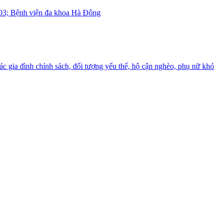
103; Bệnh viện đa khoa Hà Đông
c gia đình chính sách, đối tượng yếu thế, hộ cận nghèo, phụ nữ khó