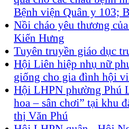
Bệnh viện Quân y 103; 
Nồi cháo yêu thương củ
Kiến Hưng
Tuyên truyền giáo dục tr
Hội Liên hiệp nhụ nữ ph
giống cho gia đình hội v
Hội LHPN phường Phú La
hoa – sân chơi” tại khu 
thị Văn Phú
Hội LHPN quận - Hội Ngư