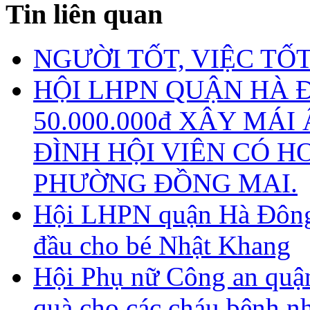
Tin liên quan
NGƯỜI TỐT, VIỆC TỐ
HỘI LHPN QUẬN HÀ 
50.000.000đ XÂY MÁ
ĐÌNH HỘI VIÊN CÓ 
PHƯỜNG ĐỒNG MAI.
Hội LHPN quận Hà Đông 
đầu cho bé Nhật Khang
Hội Phụ nữ Công an quận
quà cho các cháu bệnh nhi