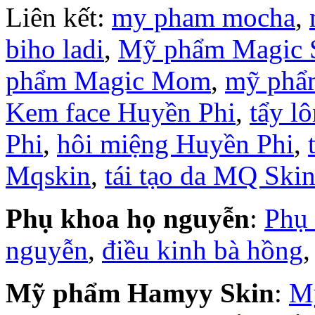
Liên kết:
my pham mocha
,
biho ladi
,
Mỹ phẩm Magic 
phẩm Magic Mom
,
mỹ phẩ
Kem face Huyền Phi
,
tẩy l
Phi
,
hôi miệng Huyền Phi
,
Mqskin
,
tái tạo da MQ Ski
Phụ khoa họ nguyễn
:
Phụ
nguyễn
,
điều kinh bà hồng
Mỹ phẩm Hamyy Skin
:
M