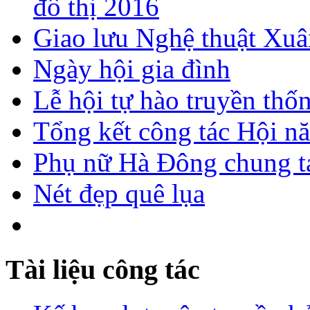
đô thị 2016
Giao lưu Nghệ thuật Xuâ
Ngày hội gia đình
Lễ hội tự hào truyền thố
Tổng kết công tác Hội n
Phụ nữ Hà Đông chung ta
Nét đẹp quê lụa
Tài liệu công tác