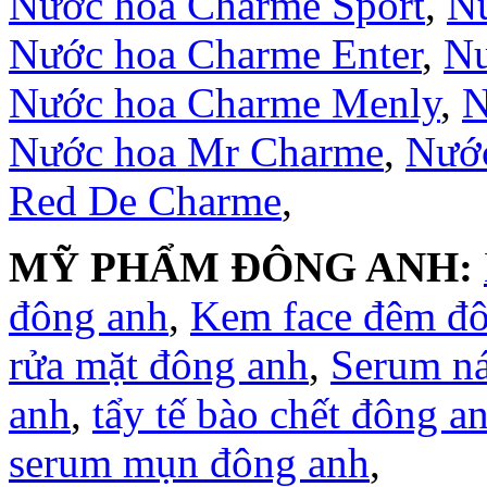
Nước hoa Charme Sport
,
Nư
Nước hoa Charme Enter
,
Nư
Nước hoa Charme Menly
,
N
Nước hoa Mr Charme
,
Nước
Red De Charme
,
MỸ PHẨM ĐÔNG ANH:
đông anh
,
Kem face đêm đ
rửa mặt đông anh
,
Serum n
anh
,
tẩy tế bào chết đông a
serum mụn đông anh
,