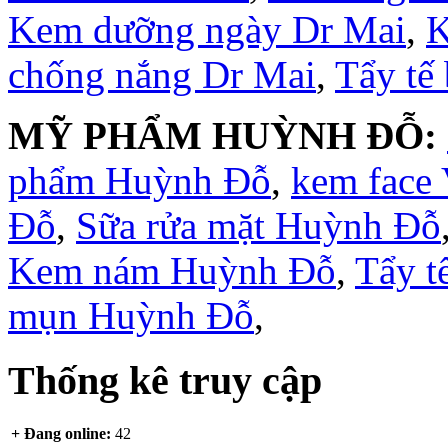
Kem dưỡng ngày Dr Mai
,
K
chống nắng Dr Mai
,
Tẩy tế
MỸ PHẨM HUỲNH ĐỖ:
phẩm Huỳnh Đỗ
,
kem face
Đỗ
,
Sữa rửa mặt Huỳnh Đỗ
Kem nám Huỳnh Đỗ
,
Tẩy t
mụn Huỳnh Đỗ
,
Thống kê truy cập
+ Đang online:
42