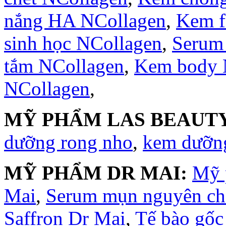
nắng HA NCollagen
,
Kem f
sinh học NCollagen
,
Serum
tắm NCollagen
,
Kem body 
NCollagen
,
MỸ PHẨM LAS BEAUTY
dưỡng rong nho
,
kem dưỡng
MỸ PHẨM DR MAI:
Mỹ 
Mai
,
Serum mụn nguyên ch
Saffron Dr Mai
,
Tế bào gốc