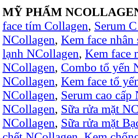
MỸ PHẨM NCOLLAGE
face tím Collagen
,
Serum C
NCollagen
,
Kem face nhân
lạnh NCollagen
,
Kem face 
NCollagen
,
Combo tổ yến 
NCollagen
,
Kem face tổ yế
NCollagen
,
Serum cao cấp 
NCollagen
,
Sữa rửa mặt NC
NCollagen
,
Sữa rửa mặt B
chết NCollagen
,
Kem chống