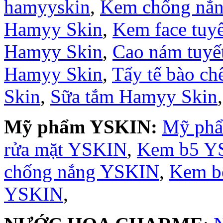
hamyyskin
,
Kem chống nắ
Hamyy Skin
,
Kem face tuy
Hamyy Skin
,
Cao nám tuyế
Hamyy Skin
,
Tẩy tế bào c
Skin
,
Sữa tắm Hamyy Skin
Mỹ phẩm YSKIN:
Mỹ ph
rửa mặt YSKIN
,
Kem b5 Y
chống nắng YSKIN
,
Kem b
YSKIN
,