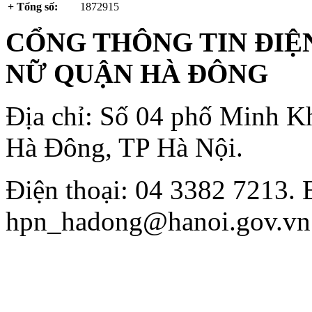
+ Tổng số:
1872915
CỔNG THÔNG TIN ĐIỆN
NỮ QUẬN HÀ ĐÔNG
Địa chỉ: Số 04 phố Minh K
Hà Đông, TP Hà Nội.
Điện thoại: 04 3382 7213. 
hpn_hadong@hanoi.gov.vn