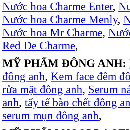
Nước hoa Charme Enter
,
Nư
Nước hoa Charme Menly
,
N
Nước hoa Mr Charme
,
Nước
Red De Charme
,
MỸ PHẨM ĐÔNG ANH:
đông anh
,
Kem face đêm đ
rửa mặt đông anh
,
Serum n
anh
,
tẩy tế bào chết đông a
serum mụn đông anh
,