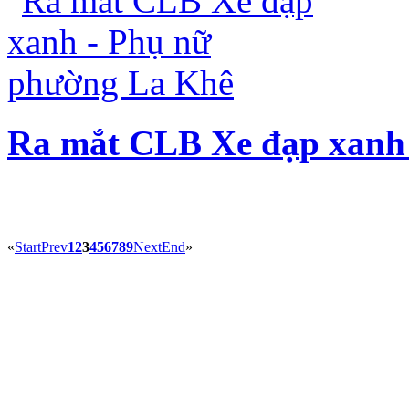
Ra mắt CLB Xe đạp xanh
«
Start
Prev
1
2
3
4
5
6
7
8
9
Next
End
»