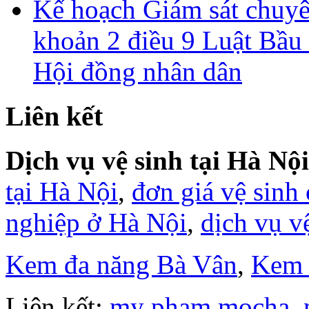
Kế hoạch Giám sát chuyên
khoản 2 điều 9 Luật Bầu 
Hội đồng nhân dân
Liên kết
Dịch vụ vệ sinh tại Hà Nội
tại Hà Nội
,
đơn giá vệ sinh
nghiệp ở Hà Nội
,
dịch vụ v
Kem đa năng Bà Vân
,
Kem 
Liên kết:
my pham mocha
,