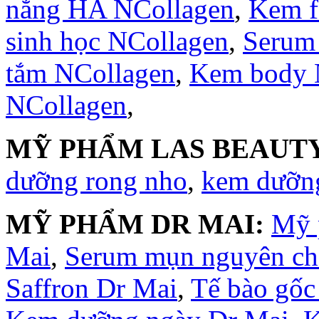
nắng HA NCollagen
,
Kem f
sinh học NCollagen
,
Serum
tắm NCollagen
,
Kem body 
NCollagen
,
MỸ PHẨM LAS BEAUTY
dưỡng rong nho
,
kem dưỡng
MỸ PHẨM DR MAI:
Mỹ 
Mai
,
Serum mụn nguyên ch
Saffron Dr Mai
,
Tế bào gốc