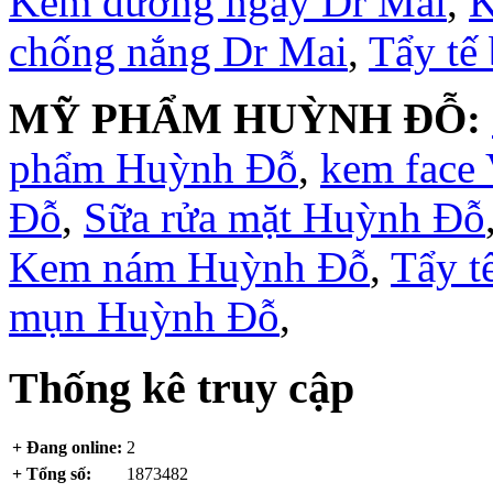
Kem dưỡng ngày Dr Mai
,
K
chống nắng Dr Mai
,
Tẩy tế
MỸ PHẨM HUỲNH ĐỖ:
phẩm Huỳnh Đỗ
,
kem face
Đỗ
,
Sữa rửa mặt Huỳnh Đỗ
Kem nám Huỳnh Đỗ
,
Tẩy t
mụn Huỳnh Đỗ
,
Thống kê truy cập
+ Đang online:
2
+ Tổng số:
1873482