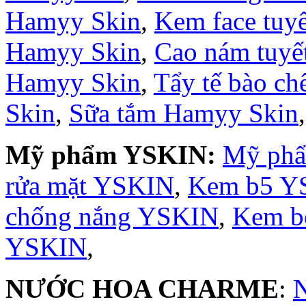
Hamyy Skin
,
Kem face tuy
Hamyy Skin
,
Cao nám tuyế
Hamyy Skin
,
Tẩy tế bào c
Skin
,
Sữa tắm Hamyy Skin
Mỹ phẩm YSKIN:
Mỹ ph
rửa mặt YSKIN
,
Kem b5 Y
chống nắng YSKIN
,
Kem b
YSKIN
,
NƯỚC HOA CHARME
: