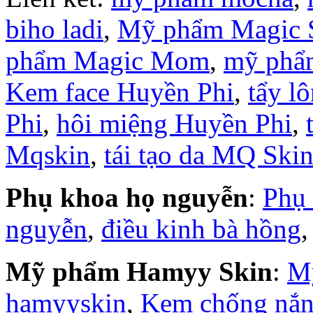
biho ladi
,
Mỹ phẩm Magic 
phẩm Magic Mom
,
mỹ phẩ
Kem face Huyền Phi
,
tẩy l
Phi
,
hôi miệng Huyền Phi
,
Mqskin
,
tái tạo da MQ Ski
Phụ khoa họ nguyễn
:
Phụ
nguyễn
,
điều kinh bà hồng
Mỹ phẩm Hamyy Skin
:
M
hamyyskin
,
Kem chống nắ