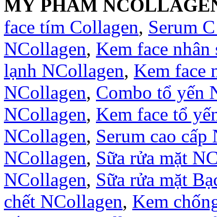
MỸ PHẨM NCOLLAGE
face tím Collagen
,
Serum C
NCollagen
,
Kem face nhân
lạnh NCollagen
,
Kem face 
NCollagen
,
Combo tổ yến 
NCollagen
,
Kem face tổ yế
NCollagen
,
Serum cao cấp 
NCollagen
,
Sữa rửa mặt NC
NCollagen
,
Sữa rửa mặt B
chết NCollagen
,
Kem chống