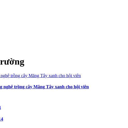
 trường
 nghệ trồng cây Măng Tây xanh cho hội viên
14