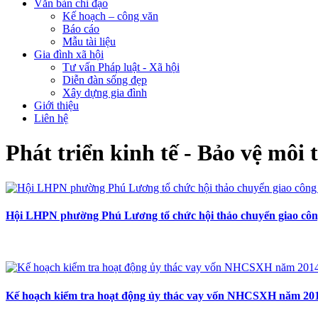
Văn bản chỉ đạo
Kế hoạch – công văn
Báo cáo
Mẫu tài liệu
Gia đình xã hội
Tư vấn Pháp luật - Xã hội
Diễn đàn sống đẹp
Xây dựng gia đình
Giới thiệu
Liên hệ
Phát triển kinh tế - Bảo vệ môi
Hội LHPN phường Phú Lương tổ chức hội thảo chuyển giao công
Kế hoạch kiểm tra hoạt động ủy thác vay vốn NHCSXH năm 20