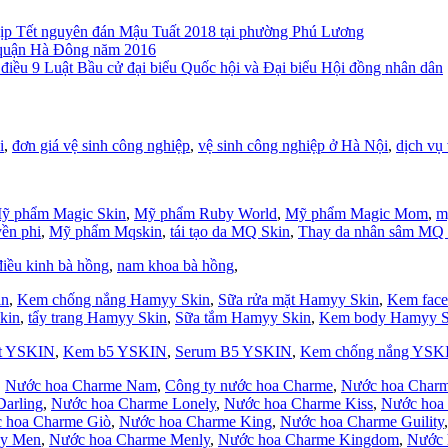
n dịp Tết nguyên đán Mậu Tuất 2018 tại phường Phú Lương
 quận Hà Đông năm 2016
 điều 9 Luật Bầu cử đại biểu Quốc hội và Đại biểu Hội đồng nhân dân
i
,
đơn giá vệ sinh công nghiệp
,
vệ sinh công nghiệp ở Hà Nội
,
dịch vụ 
ỹ phẩm Magic Skin
,
Mỹ phẩm Ruby World
,
Mỹ phẩm Magic Mom
,
m
yền phi
,
Mỹ phẩm Mqskin
,
tái tạo da MQ Skin
,
Thay da nhân sâm MQ 
điều kinh bà hồng
,
nam khoa bà hồng
,
in
,
Kem chống nắng Hamyy Skin
,
Sữa rửa mặt Hamyy Skin
,
Kem face
kin
,
tẩy trang Hamyy Skin
,
Sữa tắm Hamyy Skin
,
Kem body Hamyy S
ặt YSKIN
,
Kem b5 YSKIN
,
Serum B5 YSKIN
,
Kem chống nắng YSK
,
Nước hoa Charme Nam
,
Công ty nước hoa Charme
,
Nước hoa Charm
arling
,
Nước hoa Charme Lonely
,
Nước hoa Charme Kiss
,
Nước hoa
 hoa Charme Giò
,
Nước hoa Charme King
,
Nước hoa Charme Guility
xy Men
,
Nước hoa Charme Menly
,
Nước hoa Charme Kingdom
,
Nước 