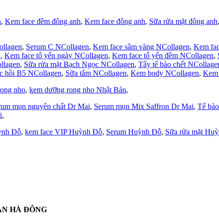
h
,
Kem face đêm đông anh
,
Kem face đông anh
,
Sữa rửa mặt đông anh
ollagen
,
Serum C NCollagen
,
Kem face sâm vàng NCollagen
,
Kem fac
n
,
Kem face tổ yến ngày NCollagen
,
Kem face tổ yến đêm NCollagen
,
llagen
,
Sữa rửa mặt Bạch Ngọc NCollagen
,
Tẩy tế bào chết NCollage
c hồi B5 NCollagen
,
Sữa tắm NCollagen
,
Kem body NCollagen
,
Kem 
rong nho
,
kem dưỡng rong nho Nhật Bản
,
rum mụn nguyên chất Dr Mai
,
Serum mụn Mix Saffron Dr Mai
,
Tế bào
i
,
ỳnh Đỗ
,
kem face VIP Huỳnh Đỗ
,
Serum Huỳnh Đỗ
,
Sữa rửa mặt Hu
UẬN HÀ ĐÔNG