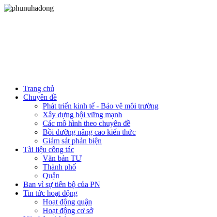
Trang chủ
Chuyên đề
Phát triển kinh tế - Bảo vệ môi trường
Xây dựng hội vững mạnh
Các mô hình theo chuyên đề
Bồi dưỡng nâng cao kiến thức
Giám sát phản biện
Tài liệu công tác
Văn bản TƯ
Thành phố
Quận
Ban vì sự tiến bộ của PN
Tin tức hoạt động
Hoạt động quận
Hoạt động cơ sở