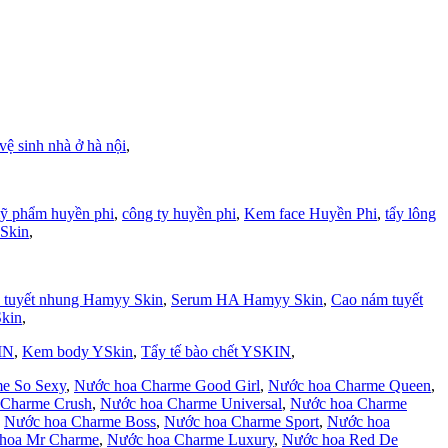
vệ sinh nhà ở hà nội
,
ỹ phẩm huyền phi
,
công ty huyền phi
,
Kem face Huyền Phi
,
tẩy lông
Skin
,
 tuyết nhung Hamyy Skin
,
Serum HA Hamyy Skin
,
Cao nám tuyết
kin
,
IN
,
Kem body YSkin
,
Tẩy tế bào chết YSKIN
,
e So Sexy
,
Nước hoa Charme Good Girl
,
Nước hoa Charme Queen
,
 Charme Crush
,
Nước hoa Charme Universal
,
Nước hoa Charme
,
Nước hoa Charme Boss
,
Nước hoa Charme Sport
,
Nước hoa
hoa Mr Charme
,
Nước hoa Charme Luxury
,
Nước hoa Red De