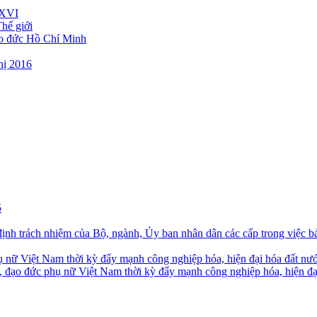
 XVI
hế giới
ạo đức Hồ Chí Minh
hị 2016
5
nh trách nhiệm của Bộ, ngành, Ủy ban nhân dân các cấp trong việc b
ụ nữ Việt Nam thời kỳ đẩy mạnh công nghiệp hóa, hiện đại hóa đất nư
 đạo đức phụ nữ Việt Nam thời kỳ đẩy mạnh công nghiệp hóa, hiện đại