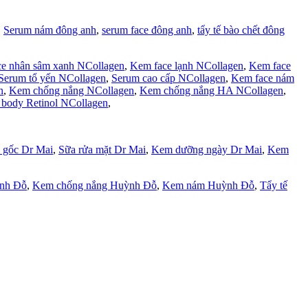
,
Serum nám đông anh
,
serum face đông anh
,
tẩy tế bào chết đông
e nhân sâm xanh NCollagen
,
Kem face lạnh NCollagen
,
Kem face
Serum tổ yến NCollagen
,
Serum cao cấp NCollagen
,
Kem face nám
n
,
Kem chống nắng NCollagen
,
Kem chống nắng HA NCollagen
,
body Retinol NCollagen
,
 gốc Dr Mai
,
Sữa rửa mặt Dr Mai
,
Kem dưỡng ngày Dr Mai
,
Kem
ỳnh Đỗ
,
Kem chống nắng Huỳnh Đỗ
,
Kem nám Huỳnh Đỗ
,
Tẩy tế