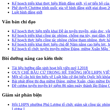
Kế hoạch triển khai thực hiện Bình đẳng giới, vì sự tiến bộ 
Phê duyệt Chương trình quốc gia về bình đẳng giới giai đoạn 
Luật bình đẳng giới
Văn bản chỉ đạo
Kế hoạch thực hiện triển khai Đề án tuyên truyền, giáo dục, v
Kế hoạch triển khai công tác phòng, chống ma túy, mại dâm
Kế hoạch thực hiện công tác phòng chống tham nhũng, thực hà
Kế hoạch triển khai thực hiện chủ đề Năm nâng cao hiệu lực, h
Kế hoạch tổ chức tuyên truyền mừng Đảng, mừng Xuân Mậu T
Bồi dưỡng nâng cao kiến thức
Tài liệu hướng dẫn sinh hoạt hội viên quý I.2018
QUY CHẾ BẦU CỬ TRONG HỆ THỐNG HỘI LHPN VI
Một số câu hỏi tìm hiểu về Luật bầu cử đại biểu Quốc hội k
Bài phát động thi đua mừng Đảng, mừng Xuân, chào mừng Đại
Đề cương tuyên truyền kỷ niệm 86 năm ngày thành lập Đảng C
Giám sát phản biện
Hội LHPN phường Phú Lương tổ chức giám sát công tác phòn
Lương I