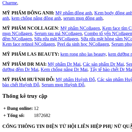
Charme
,
MỸ PHẨM ĐÔNG ANH:
Mỹ phẩm đông anh
,
Kem body đông an
anh
,
kem chống nắng đông anh
,
serum mụn đông anh
,
MỸ PHẨM NCOLLAGEN
:
Mỹ phẩm NCollagen
,
Kem face tím C
mụn NCollagen
,
Serum rau má NCollagen
,
Combo tổ yến NCollage
đêm NCollagen
,
Sữa rửa mặt NCollagen
,
Sữa rửa mặt hồng sâm NCo
Kem face retinol NCollagen
,
Peel da sinh học NCollagen
,
Serum phụ
MỸ PHẨM LAS BEAUTY:
kem rong nho las beauty
,
kem dưỡng 
MỸ PHẨM DR MAI:
Mỹ phẩm Dr Mai
,
Các sản phẩm Dr Mai
,
Se
dưỡng đêm Dr Mai
,
Kem chống nắng Dr Mai
,
Tẩy tế bào chết Dr Ma
MỸ PHẨM HUỲNH ĐỖ:
Mỹ phẩm Huỳnh Đỗ
,
Các sản phẩm Hu
bào chết Huỳnh Đỗ
,
Serum mụn Huỳnh Đỗ
,
Thống kê truy cập
+ Đang online:
12
+ Tổng số:
1872682
CỔNG THÔNG TIN ĐIỆN TỬ HỘI LIÊN HIỆP PHỤ NỮ Q