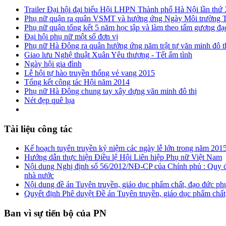
Trailer Đại hội đại biểu Hội LHPN Thành phố Hà Nội lần thứ
Phụ nữ quận ra quân VSMT và hưởng ứng Ngày Môi trường T
Phụ nữ quận tổng kết 5 năm học tập và làm theo tấm gương đ
Đại hội phụ nữ một số đơn vị
Phụ nữ Hà Đông ra quân hưởng ứng năm trật tự văn minh đô t
Giao lưu Nghệ thuật Xuân Yêu thương - Tết ấm tình
Ngày hội gia đình
Lễ hội tự hào truyền thống vẻ vang 2015
Tổng kết công tác Hội năm 2014
Phụ nữ Hà Đông chung tay xây dựng văn minh đô thị
Nét đẹp quê lụa
Tài liệu công tác
Kế hoạch tuyên truyền kỷ niệm các ngày lễ lớn trong năm 201
Hướng dẫn thực hiện Điều lệ Hội Liên hiệp Phụ nữ Việt Nam
Nội dung Nghị định số 56/2012/NĐ-CP của Chính phủ : Quy đị
nhà nước
Nội dung đề án Tuyên truyền, giáo dục phẩm chất, đạo đức ph
Quyết định Phê duyệt Đề án Tuyên truyền, giáo dục phẩm chất,
Ban vì sự tiến bộ của PN