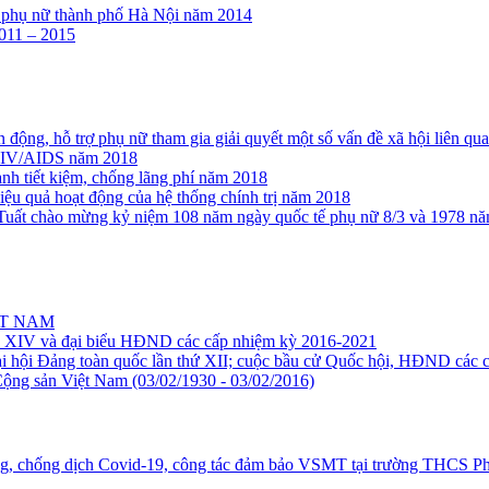
của phụ nữ thành phố Hà Nội năm 2014
2011 – 2015
ận động, hỗ trợ phụ nữ tham gia giải quyết một số vấn đề xã hội liên 
, HIV/AIDS năm 2018
nh tiết kiệm, chống lãng phí năm 2018
iệu quả hoạt động của hệ thống chính trị năm 2018
uất chào mừng kỷ niệm 108 năm ngày quốc tế phụ nữ 8/3 và 1978 nă
ỆT NAM
hóa XIV và đại biểu HĐND các cấp nhiệm kỳ 2016-2021
 hội Đảng toàn quốc lần thứ XII; cuộc bầu cử Quốc hội, HĐND các c
ộng sản Việt Nam (03/02/1930 - 03/02/2016)
g, chống dịch Covid-19, công tác đảm bảo VSMT tại trường THCS P