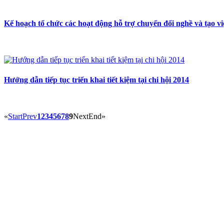
Kế hoạch tổ chức các hoạt động hỗ trợ chuyển đổi nghề và tạo
Hướng dẫn tiếp tục triển khai tiết kiệm tại chi hội 2014
«
Start
Prev
1
2
3
4
5
6
7
8
9
Next
End
»