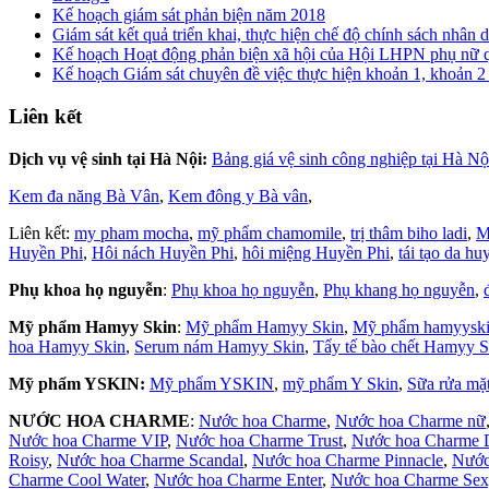
Kế hoạch giám sát phản biện năm 2018
Giám sát kết quả triển khai, thực hiện chế độ chính sách nhâ
Kế hoạch Hoạt động phản biện xã hội của Hội LHPN phụ nữ
Kế hoạch Giám sát chuyên đề việc thực hiện khoản 1, khoản 2
Liên kết
Dịch vụ vệ sinh tại Hà Nội:
Bảng giá vệ sinh công nghiệp tại Hà Nộ
Kem đa năng Bà Vân
,
Kem đông y Bà vân
,
Liên kết:
my pham mocha
,
mỹ phẩm chamomile
,
trị thâm biho ladi
,
M
Huyền Phi
,
Hôi nách Huyền Phi
,
hôi miệng Huyền Phi
,
tái tạo da hu
Phụ khoa họ nguyễn
:
Phụ khoa họ nguyễn
,
Phụ khang họ nguyễn
,
Mỹ phẩm Hamyy Skin
:
Mỹ phẩm Hamyy Skin
,
Mỹ phẩm hamyysk
hoa Hamyy Skin
,
Serum nám Hamyy Skin
,
Tẩy tế bào chết Hamyy S
Mỹ phẩm YSKIN:
Mỹ phẩm YSKIN
,
mỹ phẩm Y Skin
,
Sữa rửa m
NƯỚC HOA CHARME
:
Nước hoa Charme
,
Nước hoa Charme nữ
Nước hoa Charme VIP
,
Nước hoa Charme Trust
,
Nước hoa Charme D
Roisy
,
Nước hoa Charme Scandal
,
Nước hoa Charme Pinnacle
,
Nước
Charme Cool Water
,
Nước hoa Charme Enter
,
Nước hoa Charme Se