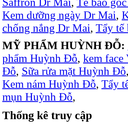
Saffron Dr Mai
,
Tế bào gốc
Kem dưỡng ngày Dr Mai
,
K
chống nắng Dr Mai
,
Tẩy tế
MỸ PHẨM HUỲNH ĐỖ:
phẩm Huỳnh Đỗ
,
kem face
Đỗ
,
Sữa rửa mặt Huỳnh Đỗ
Kem nám Huỳnh Đỗ
,
Tẩy t
mụn Huỳnh Đỗ
,
Thống kê truy cập