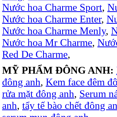
Nước hoa Charme Sport
,
Nư
Nước hoa Charme Enter
,
Nư
Nước hoa Charme Menly
,
N
Nước hoa Mr Charme
,
Nước
Red De Charme
,
MỸ PHẨM ĐÔNG ANH:
đông anh
,
Kem face đêm đ
rửa mặt đông anh
,
Serum n
anh
,
tẩy tế bào chết đông a