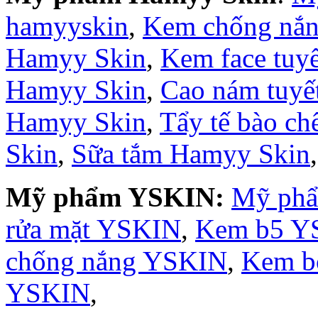
hamyyskin
,
Kem chống nắ
Hamyy Skin
,
Kem face tuy
Hamyy Skin
,
Cao nám tuyế
Hamyy Skin
,
Tẩy tế bào c
Skin
,
Sữa tắm Hamyy Skin
Mỹ phẩm YSKIN:
Mỹ ph
rửa mặt YSKIN
,
Kem b5 Y
chống nắng YSKIN
,
Kem b
YSKIN
,