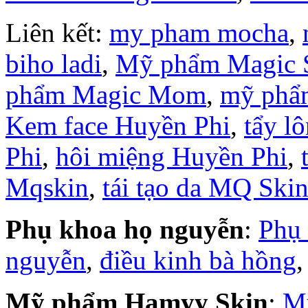
Liên kết:
my pham mocha
,
biho ladi
,
Mỹ phẩm Magic 
phẩm Magic Mom
,
mỹ phẩ
Kem face Huyền Phi
,
tẩy l
Phi
,
hôi miệng Huyền Phi
,
Mqskin
,
tái tạo da MQ Ski
Phụ khoa họ nguyễn
:
Phụ
nguyễn
,
điều kinh bà hồng
Mỹ phẩm Hamyy Skin
:
M