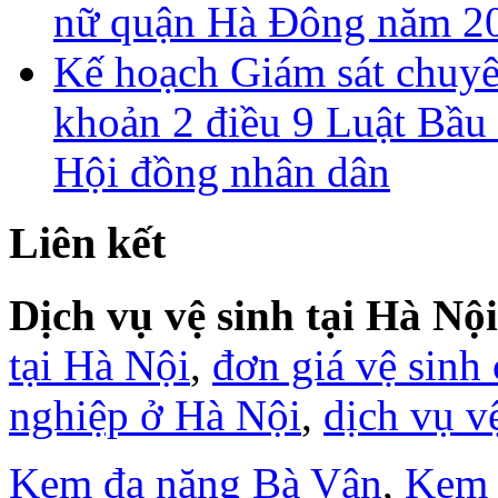
nữ quận Hà Đông năm 2
Kế hoạch Giám sát chuyên
khoản 2 điều 9 Luật Bầu 
Hội đồng nhân dân
Liên kết
Dịch vụ vệ sinh tại Hà Nội
tại Hà Nội
,
đơn giá vệ sinh
nghiệp ở Hà Nội
,
dịch vụ v
Kem đa năng Bà Vân
,
Kem 