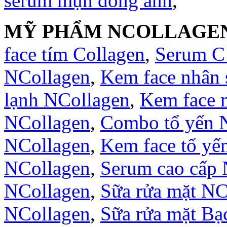
serum mụn đông anh
,
MỸ PHẨM NCOLLAGE
face tím Collagen
,
Serum C
NCollagen
,
Kem face nhân
lạnh NCollagen
,
Kem face 
NCollagen
,
Combo tổ yến 
NCollagen
,
Kem face tổ yế
NCollagen
,
Serum cao cấp 
NCollagen
,
Sữa rửa mặt NC
NCollagen
,
Sữa rửa mặt B