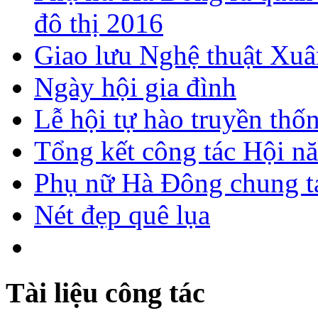
đô thị 2016
Giao lưu Nghệ thuật Xuâ
Ngày hội gia đình
Lễ hội tự hào truyền thố
Tổng kết công tác Hội n
Phụ nữ Hà Đông chung ta
Nét đẹp quê lụa
Tài liệu công tác